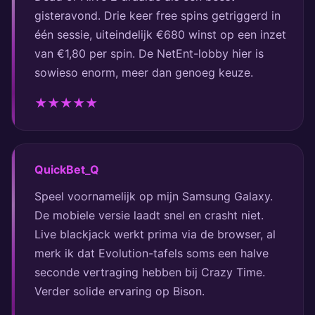
gisteravond. Drie keer free spins getriggerd in
één sessie, uiteindelijk €680 winst op een inzet
van €1,80 per spin. De NetEnt-lobby hier is
sowieso enorm, meer dan genoeg keuze.
★★★★★
QuickBet_Q
Speel voornamelijk op mijn Samsung Galaxy.
De mobiele versie laadt snel en crasht niet.
Live blackjack werkt prima via de browser, al
merk ik dat Evolution-tafels soms een halve
seconde vertraging hebben bij Crazy Time.
Verder solide ervaring op Bison.