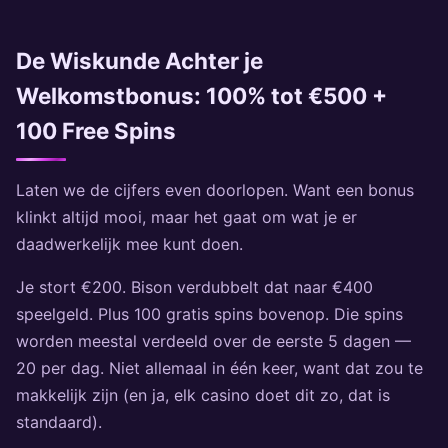
De Wiskunde Achter je
Welkomstbonus: 100% tot €500 +
100 Free Spins
Laten we de cijfers even doorlopen. Want een bonus
klinkt altijd mooi, maar het gaat om wat je er
daadwerkelijk mee kunt doen.
Je stort €200. Bison verdubbelt dat naar €400
speelgeld. Plus 100 gratis spins bovenop. Die spins
worden meestal verdeeld over de eerste 5 dagen —
20 per dag. Niet allemaal in één keer, want dat zou te
makkelijk zijn (en ja, elk casino doet dit zo, dat is
standaard).