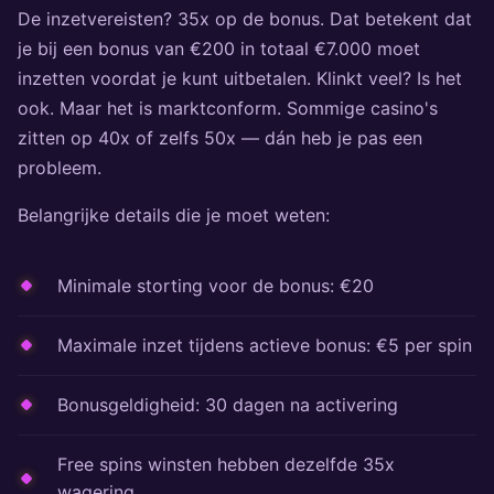
De inzetvereisten? 35x op de bonus. Dat betekent dat
je bij een bonus van €200 in totaal €7.000 moet
inzetten voordat je kunt uitbetalen. Klinkt veel? Is het
ook. Maar het is marktconform. Sommige casino's
zitten op 40x of zelfs 50x — dán heb je pas een
probleem.
Belangrijke details die je moet weten:
Minimale storting voor de bonus: €20
Maximale inzet tijdens actieve bonus: €5 per spin
Bonusgeldigheid: 30 dagen na activering
Free spins winsten hebben dezelfde 35x
wagering