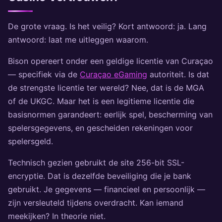
De grote vraag. Is het veilig? Kort antwoord: ja. Lang
antwoord: laat me uitleggen waarom.
Bison opereert onder een geldige licentie van Curaçao
— specifiek via de
Curaçao eGaming
autoriteit. Is dat
de strengste licentie ter wereld? Nee, dat is de MGA
of de UKGC. Maar het is een legitieme licentie die
basisnormen garandeert: eerlijk spel, bescherming van
spelersgegevens, en gescheiden rekeningen voor
spelersgeld.
Technisch gezien gebruikt de site 256-bit SSL-
encryptie. Dat is dezelfde beveiliging die je bank
gebruikt. Je gegevens — financieel en persoonlijk —
zijn versleuteld tijdens overdracht. Kan iemand
meekijken? In theorie niet.