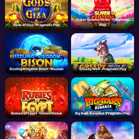
Super Gummy Strike · Pragmatic
Gods of Giza · Pragmatic Play
Play
Sizzling Kingdom Bison · Wazdan
Greedy Wolf · Pragmatic Play
Rubies of Egypt · Games Global
Big Bass Bonanza · Pragmatic Play