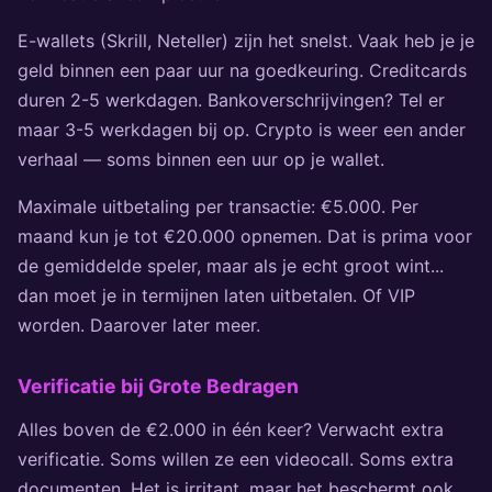
E-wallets (Skrill, Neteller) zijn het snelst. Vaak heb je je
geld binnen een paar uur na goedkeuring. Creditcards
duren 2-5 werkdagen. Bankoverschrijvingen? Tel er
maar 3-5 werkdagen bij op. Crypto is weer een ander
verhaal — soms binnen een uur op je wallet.
Maximale uitbetaling per transactie: €5.000. Per
maand kun je tot €20.000 opnemen. Dat is prima voor
de gemiddelde speler, maar als je echt groot wint...
dan moet je in termijnen laten uitbetalen. Of VIP
worden. Daarover later meer.
Verificatie bij Grote Bedragen
Alles boven de €2.000 in één keer? Verwacht extra
verificatie. Soms willen ze een videocall. Soms extra
documenten. Het is irritant, maar het beschermt ook