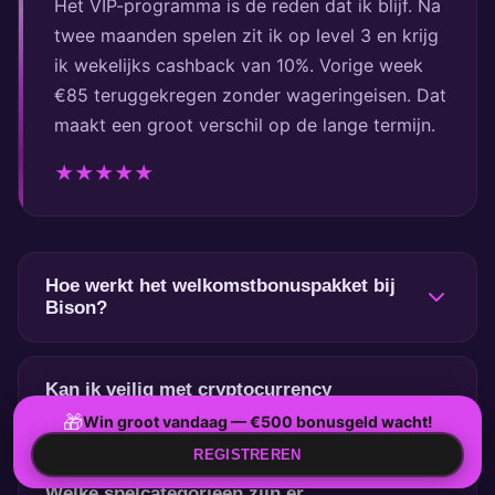
Het VIP-programma is de reden dat ik blijf. Na
twee maanden spelen zit ik op level 3 en krijg
ik wekelijks cashback van 10%. Vorige week
€85 teruggekregen zonder wageringeisen. Dat
maakt een groot verschil op de lange termijn.
★★★★★
Hoe werkt het welkomstbonuspakket bij
Bison?
Nieuwe spelers ontvangen 100% tot €500 op hun
eerste storting, plus 100 Gratis Spins. De spins
Kan ik veilig met cryptocurrency
storten?
worden in porties van 20 per dag uitgedeeld
🎁
Win groot vandaag — €500 bonusgeld wacht!
over vijf dagen. Controleer altijd de
REGISTREREN
Ja, het platform ondersteunt onder andere
bonusvoorwaarden voor de actuele
Bitcoin en Ethereum als betaalmethode.
Welke spelcategorieën zijn er