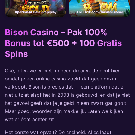
Xperiment Gold · Popiplay
Tiki Tiki Boom · Games Global
Bison Casino – Pak 100%
Bonus tot €500 + 100 Gratis
Spins
Oké, laten we er niet omheen draaien. Je bent hier
omdat je een online casino zoekt dat geen onzin
verkoopt. Bison is precies dat — een platform dat er
niet uitziet alsof het in 2008 is gebouwd, en dat je niet
het gevoel geeft dat je je geld in een zwart gat gooit.
Maar goed, woorden zijn makkelijk. Laten we kijken
wat er écht achter zit.
Het eerste wat opvalt? De snelheid. Alles laadt