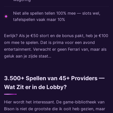
Niet alle spellen tellen 100% mee — slots wel,
tafelspellen vaak maar 10%
Eerlijk? Als je €50 stort en de bonus pakt, heb je €100
om mee te spelen. Dat is prima voor een avond
entertainment. Verwacht er geen Ferrari van, maar als
geluk aan je zijde staat...
3.500+ Spellen van 45+ Providers —
Wat Zit er in de Lobby?
Hier wordt het interessant. De game-bibliotheek van
Bison is niet de grootste die ik ooit heb gezien, maar