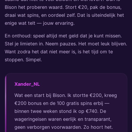
Bison het proberen waard. Stort €20, pak de bonus,
draai wat spins, en oordeel zelf. Dat is uiteindelijk het
enige wat telt — jouw ervaring.
En onthoud: speel altijd met geld dat je kunt missen.
Stel je limieten in. Neem pauzes. Het moet leuk blijven.
Want zodra het dat niet meer is, is het tijd om te
stoppen. Simpel.
Xander_NL
Wat een start bij Bison. Ik stortte €200, kreeg
€200 bonus en de 100 gratis spins erbij —
binnen twee weken stond ik op €740. De
wageringeisen waren eerlijk en transparant,
geen verborgen voorwaarden. Zo hoort het.