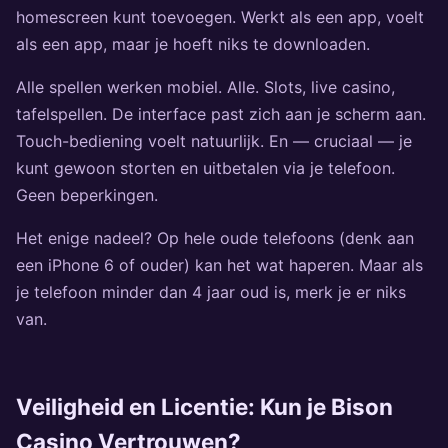
homescreen kunt toevoegen. Werkt als een app, voelt
als een app, maar je hoeft niks te downloaden.
Alle spellen werken mobiel. Alle. Slots, live casino,
tafelspellen. De interface past zich aan je scherm aan.
Touch-bediening voelt natuurlijk. En — cruciaal — je
kunt gewoon storten en uitbetalen via je telefoon.
Geen beperkingen.
Het enige nadeel? Op hele oude telefoons (denk aan
een iPhone 6 of ouder) kan het wat haperen. Maar als
je telefoon minder dan 4 jaar oud is, merk je er niks
van.
Veiligheid en Licentie: Kun je Bison
Casino Vertrouwen?