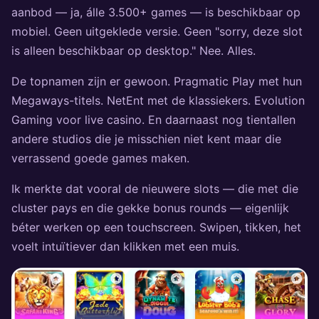
aanbod — ja, álle 3.500+ games — is beschikbaar op
mobiel. Geen uitgeklede versie. Geen "sorry, deze slot
is alleen beschikbaar op desktop." Nee. Alles.
De topnamen zijn er gewoon. Pragmatic Play met hun
Megaways-titels. NetEnt met de klassiekers. Evolution
Gaming voor live casino. En daarnaast nog tientallen
andere studios die je misschien niet kent maar die
verrassend goede games maken.
Ik merkte dat vooral de nieuwere slots — die met die
cluster pays en die gekke bonus rounds — eigenlijk
béter werken op een touchscreen. Swipen, tikken, het
voelt intuïtiever dan klikken met een muis.