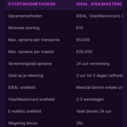
STORTINGSMETHODEN
IDEAL, VISA/MASTERCAR
Opnamemethoden
iDEAL, Visa/Mastercard, E-
Minimale storting
€10
Max. opname per transactie
€5.000
Max. opname per maand
€20.000
Verwerkingstijd opname
24 uur verwerking
Geld op je rekening
2 uur tot 5 dagen (afhankel
iDEAL snelheid
Meestal binnen enkele uren
Visa/Mastercard snelheid
2-5 werkdagen
E-wallets snelheid
Vaak binnen 24 uur
Wagering bonus
35x