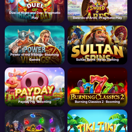
Duel of Night and Day · Pragmatic
Play
Swords of Ares · Pragmatic Play
Power of the Vikings · Booming
Games
Sultan Spins · Relax Gaming
Payday Pig · Booming
Burning Classics 2 · Booming