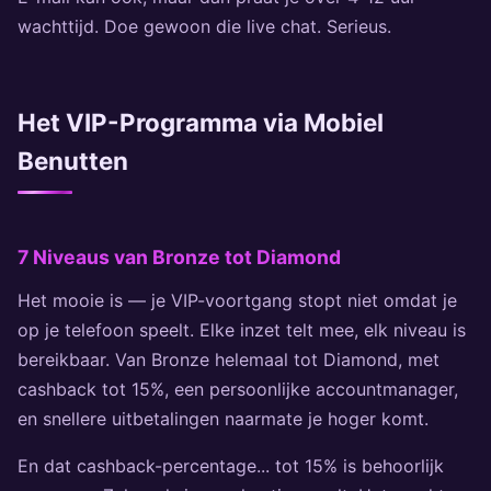
wachttijd. Doe gewoon die live chat. Serieus.
Het VIP-Programma via Mobiel
Benutten
7 Niveaus van Bronze tot Diamond
Het mooie is — je VIP-voortgang stopt niet omdat je
op je telefoon speelt. Elke inzet telt mee, elk niveau is
bereikbaar. Van Bronze helemaal tot Diamond, met
cashback tot 15%, een persoonlijke accountmanager,
en snellere uitbetalingen naarmate je hoger komt.
En dat cashback-percentage... tot 15% is behoorlijk