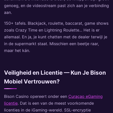
genoeg, en de videostream past zich aan je verbinding
aan.
150+ tafels. Blackjack, roulette, baccarat, game shows
zoals Crazy Time en Lightning Roulette... Het is er
allemaal. En ja, je kunt chatten met de dealer terwijl je
in de supermarkt staat. Misschien een beetje raar,
maar het kán.
Veiligheid en Licentie — Kun Je Bison
Mobiel Vertrouwen?
Bison Casino opereert onder een
Curaçao eGaming
licentie
. Dat is een van de meest voorkomende
licenties in de iGaming-wereld. SSL-encryptie