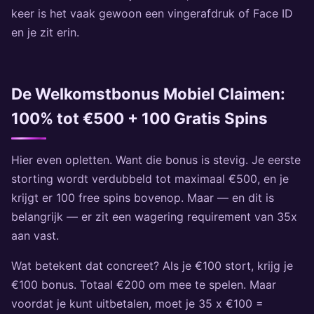
keer is het vaak gewoon een vingerafdruk of Face ID
en je zit erin.
De Welkomstbonus Mobiel Claimen:
100% tot €500 + 100 Gratis Spins
Hier even opletten. Want die bonus is stevig. Je eerste
storting wordt verdubbeld tot maximaal €500, en je
krijgt er 100 free spins bovenop. Maar — en dit is
belangrijk — er zit een wagering requirement van 35x
aan vast.
Wat betekent dat concreet? Als je €100 stort, krijg je
€100 bonus. Totaal €200 om mee te spelen. Maar
voordat je kunt uitbetalen, moet je 35 x €100 =