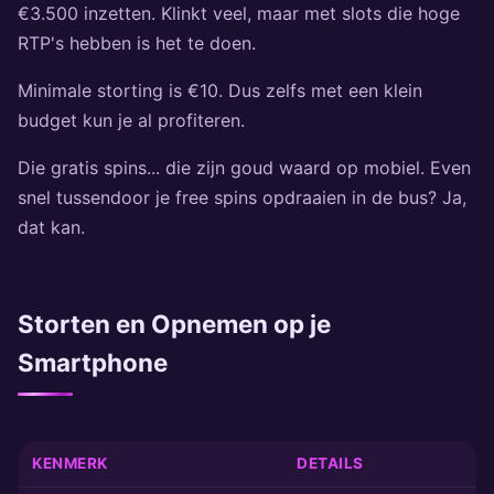
€3.500 inzetten. Klinkt veel, maar met slots die hoge
RTP's hebben is het te doen.
Minimale storting is €10. Dus zelfs met een klein
budget kun je al profiteren.
Die gratis spins... die zijn goud waard op mobiel. Even
snel tussendoor je free spins opdraaien in de bus? Ja,
dat kan.
Storten en Opnemen op je
Smartphone
KENMERK
DETAILS